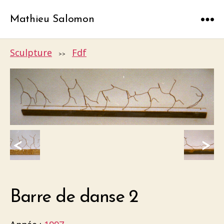
Mathieu Salomon
Menu
Sculpture
Fdf
>>
<
>
Barre de danse 2