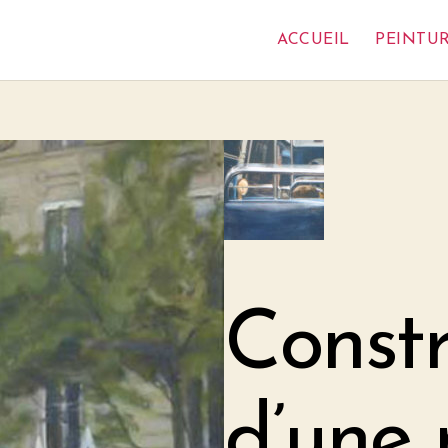
ACCUEIL
PEINTU
Constr
d’une 