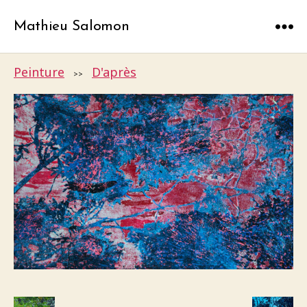
Mathieu Salomon
Menu
Peinture
D'après
>>