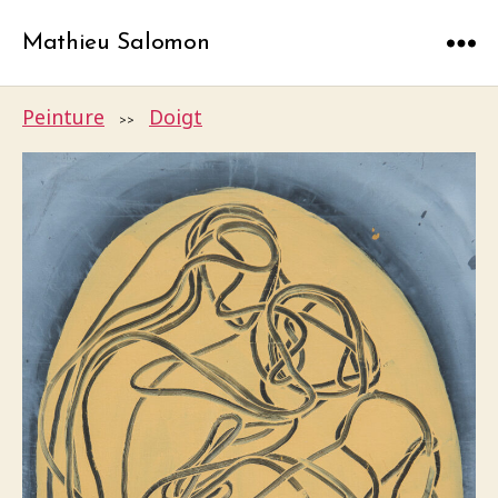
Mathieu Salomon
Menu
Peinture
Doigt
>>