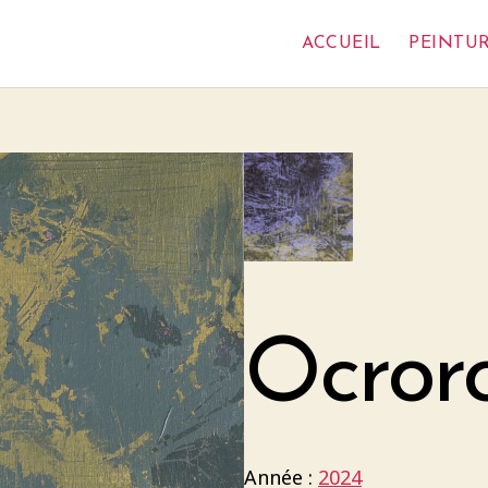
ACCUEIL
PEINTU
Ocror
Année :
2024