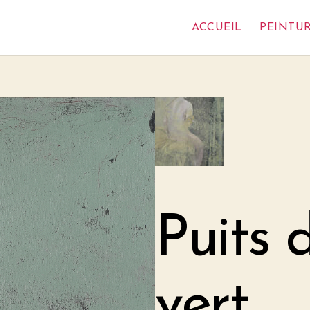
ACCUEIL
PEINTU
Puits 
vert