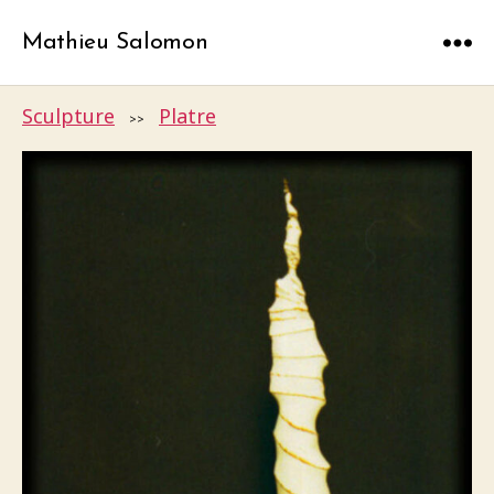
Mathieu Salomon
Menu
Sculpture
Platre
>>